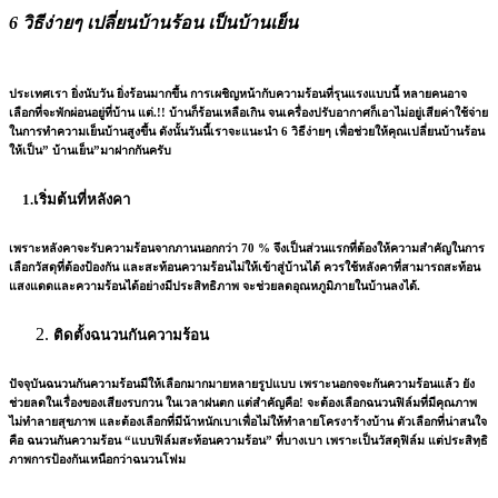
6 วิธีง่ายๆ เปลี่ยนบ้านร้อน เป็นบ้านเย็น
ประเทศเรา ยิ่งนับวัน ยิ่งร้อนมากขึ้น การเผชิญหน้ากับความร้อนที่รุนแรงแบบนี้ หลายคนอาจ
เลือกที่จะพักผ่อนอยู่ที่บ้าน แต่.!! บ้านก็ร้อนเหลือเกิน จนเครื่องปรับอากาศก็เอาไม่อยู่เสียค่าใช้จ่าย
ในการทำความเย็นบ้านสูงขึ้น ดังนั้นวันนี้เราจะแนะนำ 6 วิธีง่ายๆ เพื่อช่วยให้คุณเปลี่ยนบ้านร้อน
ให้เป็น” บ้านเย็น”มาฝากกันครับ
1.เริ่มต้นที่หลังคา
เพราะหลังคาจะรับความร้อนจากภานนอกกว่า 70 % จึงเป็นส่วนแรกที่ต้องให้ความสำคัญในการ
เลือกวัสดุที่ต้องป้องกัน และสะท้อนความร้อนไม่ให้เข้าสู่บ้านได้ ควรใช้หลังคาที่สามารถสะท้อน
แสงแดดและความร้อนได้อย่างมีประสิทธิภาพ จะช่วยลดอุณหภูมิภายในบ้านลงได้.
ติดตั้งฉนวนกันความร้อน
ปัจจุบันฉนวนกันความร้อนมีให้เลือกมากมายหลายรูปแบบ เพราะนอกจจะกันความร้อนแล้ว ยัง
ช่วยลดในเรื่องของเสียงรบกวน ในเวลาฝนตก แต่สำคัญคือ! จะต้องเลือกฉนวนฟิล์มที่มีคุณภาพ
ไม่ทำลายสุขภาพ และต้องเลือกที่มีน้าหนักเบาเพื่อไม่ให้ทำลายโครงาร้างบ้าน ตัวเลือกที่น่าสนใจ
คือ ฉนวนกันความร้อน “แบบฟิล์มสะท้อนความร้อน” ที่บางเบา เพราะเป็นวัสดุฟิล์ม แต่ประสิทฺธิ
ภาพการป้องกันเหนือกว่าฉนวนโฟม