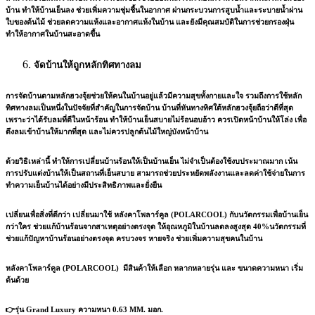
บ้าน ทำให้บ้านเย็นลง ช่วยเพิ่มความชุ่มชื้นในอากาศ ผ่านกระบวนการสูบน้ำและระบายน้ำผ่าน
ใบของต้นไม้ ช่วยลดความแห้งและอากาศแห้งในบ้าน และยังมีคุณสมบัติในการช่วยกรองฝุ่น
ทำให้อากาศในบ้านสะอาดขึ้น
จัดบ้านให้ถูกหลักทิศทางลม
การจัดบ้านตามหลักฮวงจุ้ยช่วยให้คนในบ้านอยู่แล้วมีความสุขทั้งกายและใจ รวมถึงการใช้หลัก
ทิศทางลมเป็นหนึ่งในปัจจัยที่สำคัญในการจัดบ้าน บ้านที่หันทางทิศใต้หลักฮวงจุ้ยถือว่าดีที่สุด
เพราะว่าได้รับลมที่ดีในหน้าร้อน ทำให้บ้านเย็นสบายไม่ร้อนอบอ้าว ควรเปิดหน้าบ้านให้โล่ง เพื่อ
ดึงลมเข้าบ้านให้มากที่สุด และไม่ควรปลูกต้นไม้ใหญ่บังหน้าบ้าน
ด้วยวิธิเหล่านี้ ทำให้การเปลี่ยนบ้านร้อนให้เป็นบ้านเย็น ไม่จำเป็นต้องใช้งบประมาณมาก เน้น
การปรับแต่งบ้านให้เป็นสถานที่เย็นสบาย สามารถช่วยประหยัดพลังงานและลดค่าใช้จ่ายในการ
ทำความเย็นบ้านได้อย่างมีประสิทธิภาพและยั่งยืน
เปลี่ยนเพื่อสิ่งที่ดีกว่า เปลี่ยนมาใช้ หลังคาโพลาร์คูล (POLARCOOL) กับนวัตกรรมเพื่อบ้านเย็น
กว่าใคร ช่วยแก้บ้านร้อนจากสาเหตุอย่างตรงจุด ให้อุณหภูมิในบ้านลดลงสูงสุด 40%นวัตกรรมที่
ช่วยแก้ปัญหาบ้านร้อนอย่างตรงจุด ครบวงจร หายจริง ช่วยเพิ่มความสุขคนในบ้าน
หลังคาโพลาร์คูล (POLARCOOL) มีสินค้าให้เลือก หลากหลายรุ่น และ ขนาดความหนา เริ่ม
ต้นด้วย
👉รุ่น Grand Luxury ความหนา 0.63 MM. มอก.